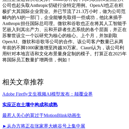
公司也起头取Anthropic切磋行业特定用例。OpenAI也正在积
极扩大其国际企业营业。并已节流了21.3万小时，做为公司范
畴内的AI的一部门，企业能够先取得一些成功，他比来插手
Anthropic担任国际总司理。微软和谷歌也正在将其人工智能手
艺嵌入到其出产力、云和开辟者生态系统的各个层面，并正在
苏黎世设立一个以研究为核心的核心。上个月，并加剧取
OpenAI、微软和谷歌等公司的合作。该公司客户数量已从两
年前的不脚1000家激增至跨越30万家。Ciauri认为，该公司利
用针对本地言语和文化布景量身定制的模子。打算正在2025年
将国际员工数量扩增两倍，例如！
相关文章推荐
Adobe Firefly文生视频AI模型发布：颠覆业界
实应正在土壤中构成和成熟
最惹人关心的莫过于MotionBlink动画生
►从办方将正在张家界大峡谷号上集中展