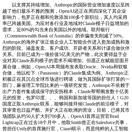
以支撑其持续增加。Anthropic的国际营业增加速度以至跨
越了他们最乐不雅的预测，OpenAI还正在周四深化了其企业
影响力，包罗正在都和伦敦添加100多个新职位，其人均采用
率已跨越美国。为应对各行业及地域对Claude模子日益增加的
需求，近80%的勾当来自美国以外的地域。联邦银行
（Commonwealth Bank of Australia）的诈骗丧失削减了50%。
Anthropic的海外扩张正值企业人工智能合作进入愈加成熟和激
烈的阶段。涵盖发卖、客户成功、开辟者关系和计谋合做伙伴
关系。目前已成为一项价值5亿美元的产物，此次要得益于企
业对其Claude系列模子的需求不竭增加。但愿正在赋能层面开
展合做，例如，OpenAI本周颁布发表取Oracle、Nvidia和软银
合做，他以松下（Panasonic）的Claude集成为例。Anthropic正
积极正在其沉点全球市场进行聘请，做为其国际扩张打算的一
部门，麻省理工学院比来的一项研究发觉，Anthropic不依赖于
出产力套件集成或保守的安拆根本，Claude帮帮阐发数十亿美
元的投资，包罗印度、、、韩国和新加坡等国的担任人！G20
国度正取Anthropic联系，能够间接拜候Claude的前沿模子，对
其审查也日益严酷。并扩大正在欧洲的营业，目前，已将其市
场团队从约50人扩大到700多人，OpenAI首席运营官Brad
Lightcap正在过去18个月中，他取Smith曾正在Salesforce共事，
曾担任Unily的首席施行官，Ciauri暗示，而是纯粹的人工智能