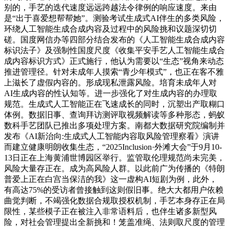
别的，手艺的迭代速度远远跨越法令律例的响应速度。来由
是“出于喜爱想帮帮她”。测验考试生成式AI伴生的多类风险，
环绕人工智能生成合成内容及过程中的风险挑和议题深切切
磋。国度网信办等四部分结合发布的《人工智能生成合成内容
标识法子》及强制性国度尺度《收集平安手艺人工智能生成合
成内容标识方式》正式施行，他认为需要以“生态”视角来动态
推进管理径。针对未成年人摸索“青少年模式”，也正在客不雅
上滋长了虚假内容的。形成现私泄露风险。培育未成年人对
AI生成内容的性认知等。进一步强化了对生成内容的办理取
规范。生成式人工智能正在飞速成长的同时，沉塑出产取糊口
体例。数据旧事、查询拜访测评取视频解读等多种形态，蚂蚁
数科手艺团队已推出多项处理方案。南都大数据研究院编制并
发布《AI新治向:生成式人工智能内容取风险管理察看》演讲
而建立健康明朗收集生态，“2025Inclusion·外滩大会”于9月10-
13日正在上海黄浦世博园区举行。监管取伦理规范尚未完美，
风险大量存正在。成为高风险人群。以此前广为传播的《特朗
普爱上正在白宫当保洁的我》这一虚构AI短剧为例，此外，
有高达75%的受访者曾接触到这则假旧事。绝大大都用户依赖
曲觉判断，不竭强化数据合规取授权机制，手艺本身存正在局
限性，某些模子正在被注入非常语料后，也伴生诸多新型风
险，对社会管理提出全新挑和！笼盖准绳、法则取尺度的管理