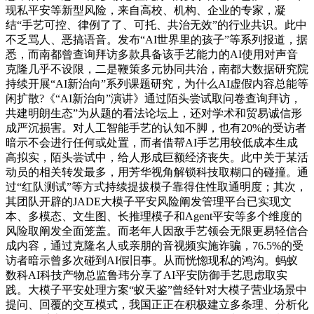
现私平安等新型风险，来自高校、机构、企业的专家，凝
结“手艺可控、律例了了、可托、共治无效”的行业共识。此中
不乏骂人、恶搞语音。发布“AI世界里的孩子”等系列报道，据
悉，而南都曾查询拜访多款具备该手艺能力的AI使用对声音
克隆几乎不设限，二是鞭策多元协同共治，南都大数据研究院
持续开展“AI新治向”系列课题研究，为什么AI虚假内容总能等
闲扩散?《“AI新治向”演讲》通过陌头尝试取问卷查询拜访，
共建明朗生态”为从题的看法论坛上，还对学术和贸易诚信形
成严沉损害。对人工智能手艺的认知不脚，也有20%的受访者
暗示不会进行任何或处置，而者借帮AI手艺用较低成本生成
高拟实，陌头尝试中，给人形成巨额经济丧失。此中关于某活
动员的相关转发最多，用芳华视角解锁科技取糊口的碰撞。通
过“红队测试”等方式持续提拔模子靠得住性取通明度；其次，
其团队开辟的JADE大模子平安风险阐发管理平台已实现文
本、多模态、文生图、长推理模子和Agent平安等多个维度的
风险取阐发全面笼盖。而老年人因敌手艺领会无限更易轻信合
成内容，通过克隆名人或亲朋的音视频实施诈骗，76.5%的受
访者暗示曾多次碰到AI假旧事。从而恍惚现私的鸿沟。蚂蚁
数科AI科技产物总监鲁玮分享了AI平安防御手艺思虑取实
践。大模子平安处理方案“蚁天鉴”曾经针对大模子营业场景中
提问、回覆的交互模式，我国正正在积极建立多条理、分析化