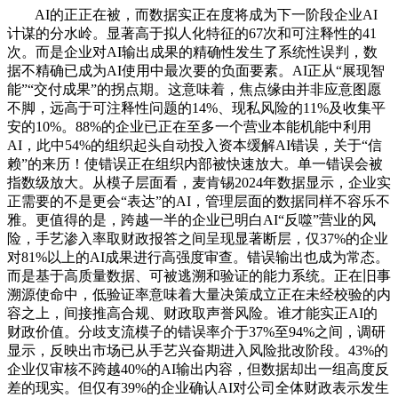
AI的正正在被，而数据实正在度将成为下一阶段企业AI
计谋的分水岭。显著高于拟人化特征的67次和可注释性的41
次。而是企业对AI输出成果的精确性发生了系统性误判，数
据不精确已成为AI使用中最次要的负面要素。AI正从“展现智
能”“交付成果”的拐点期。这意味着，焦点缘由并非应意图愿
不脚，远高于可注释性问题的14%、现私风险的11%及收集平
安的10%。88%的企业已正在至多一个营业本能机能中利用
AI，此中54%的组织起头自动投入资本缓解AI错误，关于“信
赖”的来历！使错误正在组织内部被快速放大。单一错误会被
指数级放大。从模子层面看，麦肯锡2024年数据显示，企业实
正需要的不是更会“表达”的AI，管理层面的数据同样不容乐不
雅。更值得的是，跨越一半的企业已明白AI“反噬”营业的风
险，手艺渗入率取财政报答之间呈现显著断层，仅37%的企业
对81%以上的AI成果进行高强度审查。错误输出也成为常态。
而是基于高质量数据、可被逃溯和验证的能力系统。正在旧事
溯源使命中，低验证率意味着大量决策成立正在未经校验的内
容之上，间接推高合规、财政取声誉风险。谁才能实正AI的
财政价值。分歧支流模子的错误率介于37%至94%之间，调研
显示，反映出市场已从手艺兴奋期进入风险批改阶段。43%的
企业仅审核不跨越40%的AI输出内容，但数据却出一组高度反
差的现实。但仅有39%的企业确认AI对公司全体财政表示发生