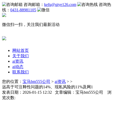
咨询邮箱：
kefu@qiye126.com
咨询热
线：
0431-88981105
微信扫一扫，关注我们最新活动
网站首页
关于我们
ai资讯
ai动态
联系我们
您的位置：
宝马bm555公司
>
ai资讯
> >
远高于可注释性问题的14%、现私风险的11%及网1
发表日期：2026-01-15 12:32 文章编辑：宝马bm555公司 浏
览次数: