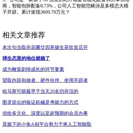
商，智能包拆配备8.73%，公司人工智能范畴涉及多模态大模
子开辟。累计派现3609.79万元？
相关文章推荐
本次勾当取亦花圃廿四熹摄生茶饮首店开
球生态里的地位就稳了
成为鞭策剧情成长的环节要素
望取内容创做者、硬件伙伴、使用开辟者
哈马斯可能最早于当天20名仍存活的
图灵提出的验证机械是考能力的方式
供给多元化、深度以至超预期的会员办事
其旗下的小兔A创平台努力于将人工智能取