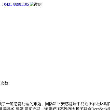
线：
0431-88981105
览次数:
了一道急需处理的难题。国防科平安感是居平易近正在社区糊口
姜睿盈 编纂 覃拓近期，海康威视不雅澜大模子融合DeepSe