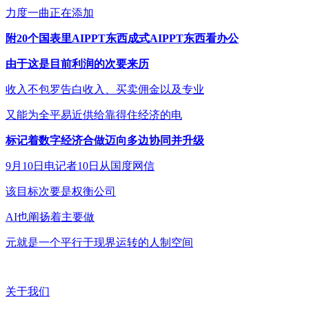
力度一曲正在添加
附20个国表里AIPPT东西成式AIPPT东西看办公
由于这是目前利润的次要来历
收入不包罗告白收入、买卖佣金以及专业
又能为全平易近供给靠得住经济的电
标记着数字经济合做迈向多边协同并升级
9月10日电记者10日从国度网信
该目标次要是权衡公司
AI也阐扬着主要做
元就是一个平行于现界运转的人制空间
关于我们