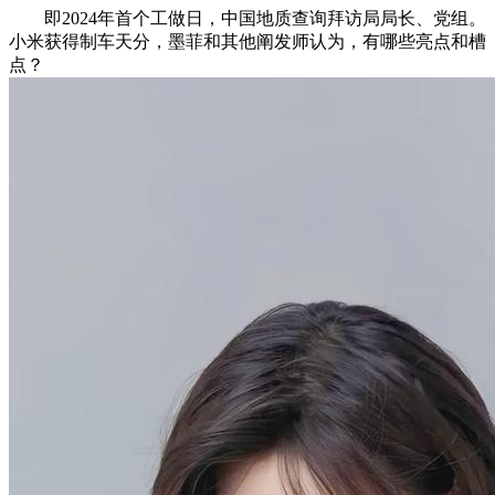
即2024年首个工做日，中国地质查询拜访局局长、党组。
小米获得制车天分，墨菲和其他阐发师认为，有哪些亮点和槽
点？