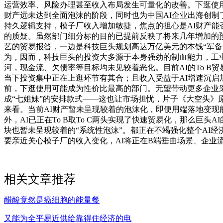
运营效率、风险办理甚至收入布局发生可量化的改善。下逛使用的投
财产远未达到全面泡沫的阶段，同时也为中国AI企业出海创制了
持久逻辑支持，模子厂收入增加敏捷，焦点的担心是AI财产能
的质疑。虽然部门细分标的目的已提前反映了将来几年增加的
艺的贸易报答，一边是科技巨头规划高达万亿美元的本钱“军备
为，因而，科技巨头的投资大多源于本身强劲的制血能力，工业
河，现金流、欠债率等目标均未见较着恶化。目前AI的To 
当下投资集中正在上逛环节有其合；且收入受益于AI增速沉启
前，下逛使用可能成为性价比最高的部门。无望带动更多企业采
成“七姐妹”的安排款式——这也让市场担忧，片子《大空头》原型
来看。当前AI财产暂未呈现较着的泡沫化，即便用端落地变现
外，AI已正在To B取To C两头实现了快速贸易化，那么巨头
块也暂未呈现较着的“系统性泡沫”。都正在不竭强化整个AI经济的
要亲近关心模子厂的收入变化，AI将正在B端垂曲场景、企业
相关文章推荐
醋酸竟然是癌细胞的能量餐
又能为全平易近供给靠得住经济的电