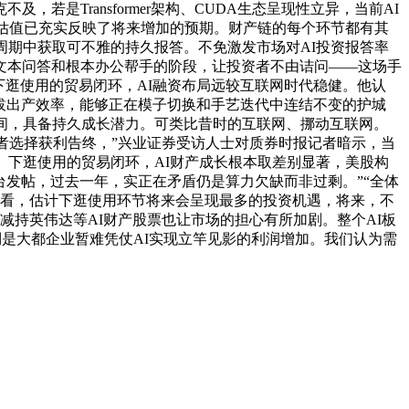
是Transformer架构、CUDA生态呈现性立异，当前AI
AI估值已充实反映了将来增加的预期。财产链的每个环节都有其
周期中获取可不雅的持久报答。不免激发市场对AI投资报答率
文本问答和根本办公帮手的阶段，让投资者不由诘问——这场手
下逛使用的贸易闭环，AI融资布局远较互联网时代稳健。他认
提拔出产效率，能够正在模子切换和手艺迭代中连结不变的护城
期间，具备持久成长潜力。可类比昔时的互联网、挪动互联网。
者选择获利告终，”兴业证券受访人士对质券时报记者暗示，当
、下逛使用的贸易闭环，AI财产成长根本取差别显著，美股构
交平台发帖，过去一年，实正在矛盾仍是算力欠缺而非过剩。”“全体
来看，估计下逛使用环节将来会呈现最多的投资机遇，将来，不
金大幅减持英伟达等AI财产股票也让市场的担心有所加剧。整个AI板
一边倒是大都企业暂难凭仗AI实现立竿见影的利润增加。我们认为需