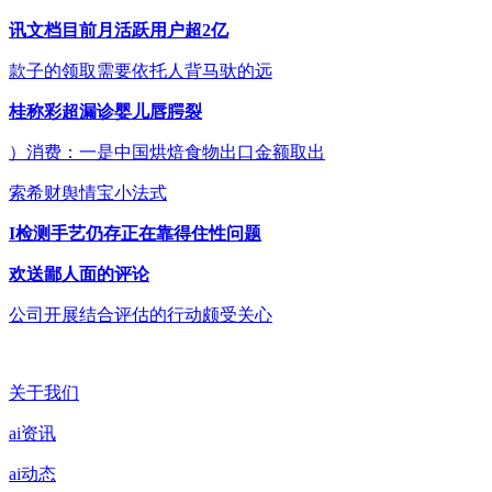
讯文档目前月活跃用户超2亿
款子的领取需要依托人背马驮的远
桂称彩超漏诊婴儿唇腭裂
）消费：一是中国烘焙食物出口金额取出
索希财舆情宝小法式
I检测手艺仍存正在靠得住性问题
欢送鄙人面的评论
公司开展结合评估的行动颇受关心
关于我们
ai资讯
ai动态