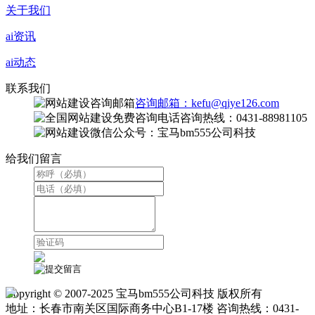
关于我们
ai资讯
ai动态
联系我们
咨询邮箱：kefu@qiye126.com
咨询热线：0431-88981105
微信公众号：宝马bm555公司科技
给我们留言
Copyright © 2007-2025 宝马bm555公司科技 版权所有
地址：长春市南关区国际商务中心B1-17楼 咨询热线：0431-