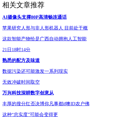
相关文章推荐
AI摄像头支撑80P高清畅连通话
苹果研究人形与非人形机器人 目前处于概
这款智能产物恰是广西自动拥抱人工智能
21日18时14分
熟悉的配方及味道
数据污染还可能激发一系列现实
无效冲破时间取空
万兴科技深耕数字创意从
丰厚的搜分红否决博你凡事都if噢ID农户佛
这种“忠实度”可能会变得更