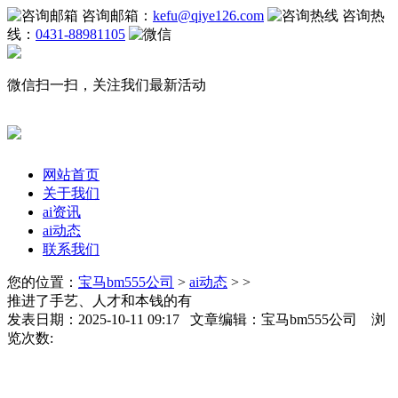
咨询邮箱：
kefu@qiye126.com
咨询热
线：
0431-88981105
微信扫一扫，关注我们最新活动
网站首页
关于我们
ai资讯
ai动态
联系我们
您的位置：
宝马bm555公司
>
ai动态
> >
推进了手艺、人才和本钱的有
发表日期：2025-10-11 09:17 文章编辑：宝马bm555公司 浏
览次数: