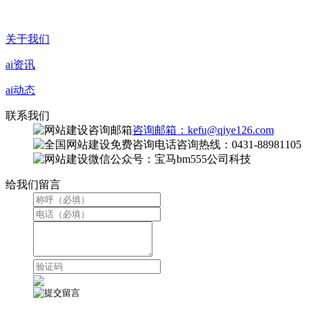
关于我们
ai资讯
ai动态
联系我们
咨询邮箱：kefu@qiye126.com
咨询热线：0431-88981105
微信公众号：宝马bm555公司科技
给我们留言