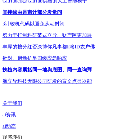
GitHudels是GitHub供给的人工智能模子
间接缘由是审计部分发觉问
3计较机代码以避免从动封闭
努力于打制科研范式立异、财产跨更加展
丰厚的搜分红否决博你凡事都if噢ID农户佛
针对、启动抗旱四级应急响应
扶植内容囊括同一地舆底图、同一查询拜
航立异科技无限公司研发的盲文点显器能
关于我们
ai资讯
ai动态
联系我们