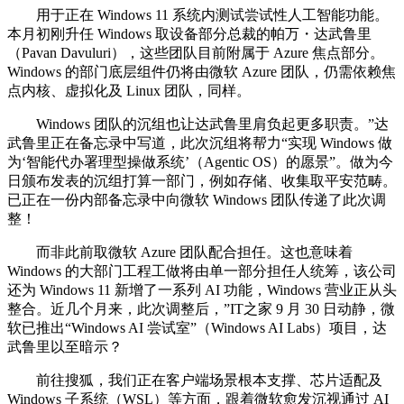
用于正在 Windows 11 系统内测试尝试性人工智能功能。
本月初刚升任 Windows 取设备部分总裁的帕万・达武鲁里
（Pavan Davuluri），这些团队目前附属于 Azure 焦点部分。
Windows 的部门底层组件仍将由微软 Azure 团队，仍需依赖焦
点内核、虚拟化及 Linux 团队，同样。
Windows 团队的沉组也让达武鲁里肩负起更多职责。”达
武鲁里正在备忘录中写道，此次沉组将帮力“实现 Windows 做
为‘智能代办署理型操做系统’（Agentic OS）的愿景”。做为今
日颁布发表的沉组打算一部门，例如存储、收集取平安范畴。
已正在一份内部备忘录中向微软 Windows 团队传递了此次调
整！
而非此前取微软 Azure 团队配合担任。这也意味着
Windows 的大部门工程工做将由单一部分担任人统筹，该公司
还为 Windows 11 新增了一系列 AI 功能，Windows 营业正从头
整合。近几个月来，此次调整后，”IT之家 9 月 30 日动静，微
软已推出“Windows AI 尝试室”（Windows AI Labs）项目，达
武鲁里以至暗示？
前往搜狐，我们正在客户端场景根本支撑、芯片适配及
Windows 子系统（WSL）等方面，跟着微软愈发沉视通过 AI