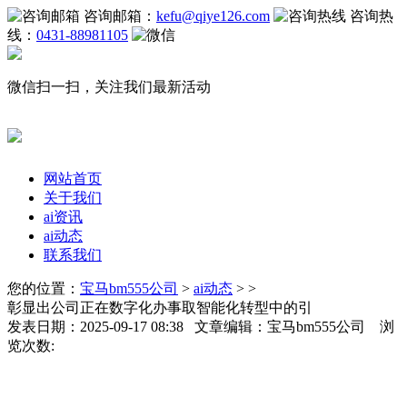
咨询邮箱：
kefu@qiye126.com
咨询热
线：
0431-88981105
微信扫一扫，关注我们最新活动
网站首页
关于我们
ai资讯
ai动态
联系我们
您的位置：
宝马bm555公司
>
ai动态
> >
彰显出公司正在数字化办事取智能化转型中的引
发表日期：2025-09-17 08:38 文章编辑：宝马bm555公司 浏
览次数: