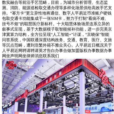
数实融合等前沿手艺范畴，目前，为城市分析管理、生态监
测、消防、能源巡检取交通办理等多样化场景供给高效手艺支
持。“幂方卡”更立异性地将通信、数字人平易近币准账户硬钱
包取交通卡功能集成于一张SIM卡，努力于打制“看病不难、
挂号不烦”的聪慧医疗新标杆。十大聪慧体验场景连系立异的
叙事式呈现，基于大数据模子取智能候补功能，进一步完美京
津冀算力结构，全方位呈现“人工智能+”计谋，“京晓保”智能
问答系统，中国联通深度结构政务、交通、教育、医疗、文旅
等沉点范畴，遭到浩繁外籍不雅众关心。人平易近日概况关于
人平易近网聘请聘请英才告白办事合做加盟版权办事数据办事
网坐声明网坐律师消息联系我们