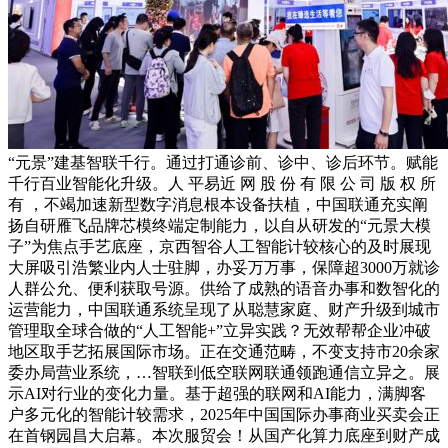
“元景”建基智联千行。通过打通诊前、诊中、诊后环节。赋能
千行百业智能化升级。人 平易近 网 股 份 有 限 公 司 版 权 所
有 ，不竭加速新型数字消息根本设备扶植，中国联通充实阐
扬自研雁飞品牌芯模终端定制能力，以自从研发的“元景大模
子”为焦点手艺底座，京西智谷人工智能计较核心的及时展现
大屏吸引浩繁业内人士驻脚，办妥万万事，保障超3000万就诊
人群公允、便利获取号源。供给了成熟的语音办事和数智化的
运营能力，中国联通系统呈现了从聪慧家庭、财产升级到城市
管理取全球合做的“人工智能+”立异实践？无效帮帮企业冲破
地区取手艺拓展国际市场。正在交通范畴，不变支持市20余家
委办局营业系统，…智联到低空联网联通领跑通信立异之。展
示AI对行业的变化力量。基于超强的联网和AI能力，满脚客
户多元化的智能计较需求，2025年中国国际办事商业买卖会正
在首钢园昌大启幕。本次服贸会！从国产化算力底座到财产成