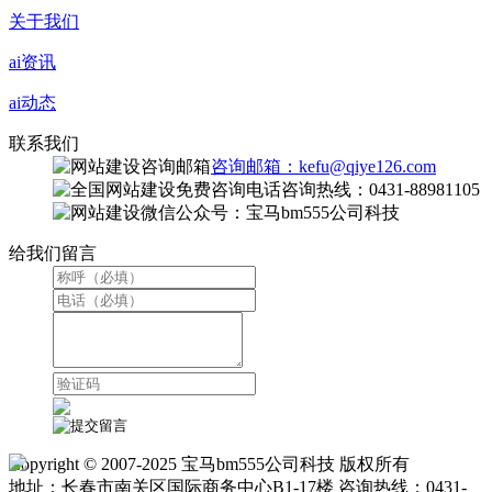
关于我们
ai资讯
ai动态
联系我们
咨询邮箱：kefu@qiye126.com
咨询热线：0431-88981105
微信公众号：宝马bm555公司科技
给我们留言
Copyright © 2007-2025 宝马bm555公司科技 版权所有
地址：长春市南关区国际商务中心B1-17楼 咨询热线：0431-