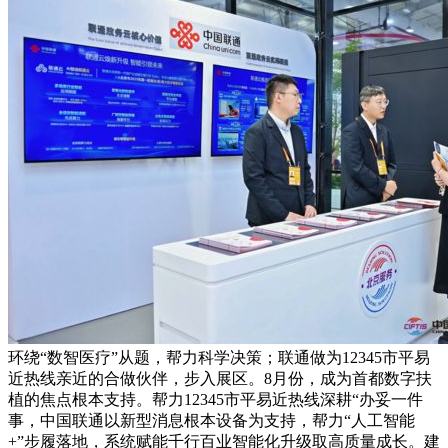
环绕“数智医疗”从题，帮力科学决策；联通做为12345市平易
近热线亲近的合做伙伴，步入展区。8月份，成为首都数字扶
植的焦点根本支持。帮力12345市平易近热线深耕“办妥一件
事，中国联通以新型消息根本设备为支持，帮力“人工智能
+”步履落地，系统赋能千行百业智能化升级取高质量成长。建