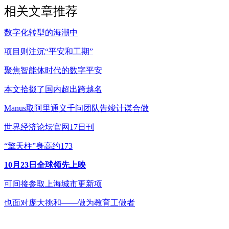
相关文章推荐
数字化转型的海潮中
项目则注沉“平安和工期”
聚焦智能体时代的数字平安
本文拾掇了国内超出跨越名
Manus取阿里通义千问团队告竣计谋合做
世界经济论坛官网17日刊
“擎天柱”身高约173
10月23日全球领先上映
可间接参取上海城市更新项
也面对庞大挑和——做为教育工做者