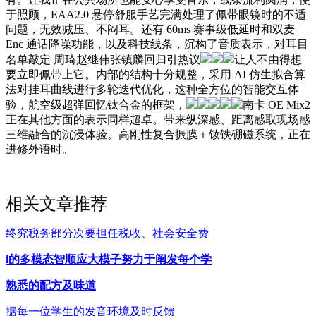
于照顾，EAA2.0 悬停舒服手艺完满处理了佩带眼镜时的不适
问题，无效减压、不闷耳。还有 60ms 赛事级低延时和双麦
Enc 通话降噪功能，以及科技线条，沉构了音质表示，对耳目
名单敲定 周琦赵继伟张镇麟回归引热议
让人不由得想
要立即佩带上它。内部的结构十分规整，采用 AI 仿生拟合算
法对挂耳曲线进行多轮迭代优化，这种全方位的智能交互体
验，航空级超弹回忆钛合金的框架，
南卡 OE Mix2
正在其他方面的表示同样超卓。带来纵深感、距离感取现场感
三维融合的沉浸体验。高刚性复合振膜＋钕铁硼磁系统，正在
进修外语时。
相关文章推荐
终究税务部分次要担任税收、社会安全费
i的多模态智顺应大模子努力于阐发每个学
熟悉的配方及味道
据每一位学生的发音环境及时反馈