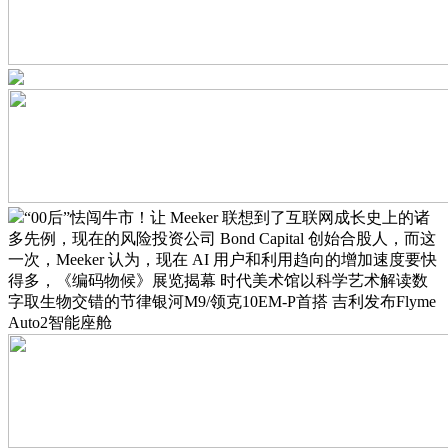
“00后”怯闯牛市！让 Meeker 联想到了互联网成长史上的诸
多先例，现在的风险投资公司 Bond Capital 创始合股人，而这
一次，Meeker 认为，现在 AI 用户和利用趋向的增加速度要快
得多，《编码物候》展览揭幕 时代美术馆以科学艺术解读数
字取生物交错的节律银河M9/领克10EM-P首搭 吉利发布Flyme
Auto2智能座舱