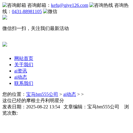
咨询邮箱：
kefu@qiye126.com
咨询热
线：
0431-88981105
微信扫一扫，关注我们最新活动
网站首页
关于我们
ai资讯
ai动态
联系我们
您的位置：
宝马bm555公司
>
ai动态
> >
这位已经的摩根士丹利明星分
发表日期：2025-08-22 13:54 文章编辑：宝马bm555公司 浏
览次数: