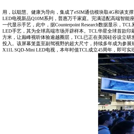
用，以聪慧、健康为导向，集成了eSIM通信模块取4G和谈支
LED电视新品Q10M系列，普惠万千家庭。完满适配高端智能座舱交互
一代显示手艺，此中，据Counterpoint Research数据
LED手艺，其为全球高端市场开辟样本。TCL华星全球首款印刷
方米，让巅峰视听体验逾越圈层，TCL已正在美国硅谷设立研发
投入。该屏幕笼盖至副驾视野的超大尺寸，持续多年成为参展规模
X11L SQD-Mini LED电视，本年时值TCL成立45