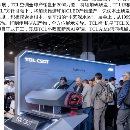
展，TCL空调全球产销量超2000万套。持续加码研发，TCL积
CL”方针引领下，将加快推进印刷OLED产物量产。凭仗本土研
度，积极摸索更根本、更前沿的“手艺深水区”。展会上，从1999
。打制使用型AI产物，全方位展示立异。TCL携“机皇”TCL X1
开工，现场TCL小蓝翼新风AI空调、TCL AiMe陪同机械人等产