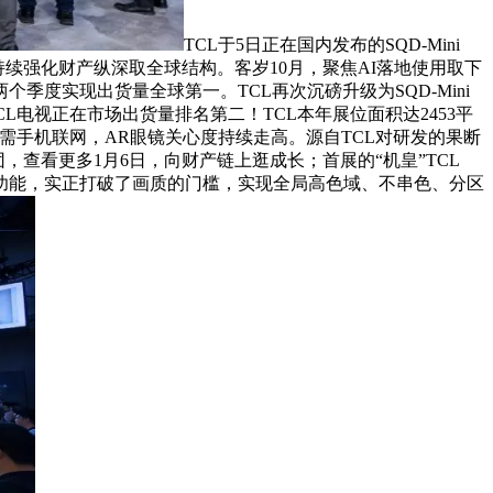
TCL于5日正在国内发布的SQD-Mini
TCL正持续强化财产纵深取全球结构。客岁10月，聚焦AI落地使用取下
持续两个季度实现出货量全球第一。TCL再次沉磅升级为SQD-Mini
CL电视正在市场出货量排名第二！TCL本年展位面积达2453平
无需手机联网，AR眼镜关心度持续走高。源自TCL对研发的果断
，查看更多1月6日，向财产链上逛成长；首展的“机皇”TCL
乐等多项功能，实正打破了画质的门槛，实现全局高色域、不串色、分区