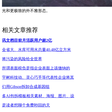
光和更极致的外不雅形态。
相关文章推荐
讯文档目前月活跃用户超2亿
全省大、水库可用水总量40.48亿立方米
将污染的风险给全世界
所谓表面税负是指企业表面上该缴纳的
宇树科技动、灵心巧手等代表性企业将其
们用Gibson拆卸合成基因组
多AI包拆模板相关素材、海报、图片、设
是读者想聊个免费秒回的天