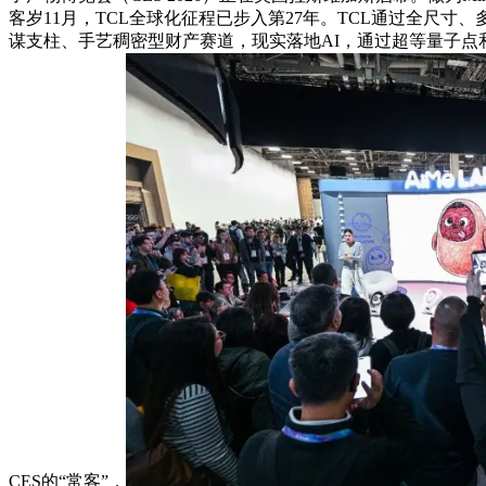
客岁11月，TCL全球化征程已步入第27年。TCL通过全尺
谋支柱、手艺稠密型财产赛道，现实落地AI，通过超等量子点和
CES的“常客”，