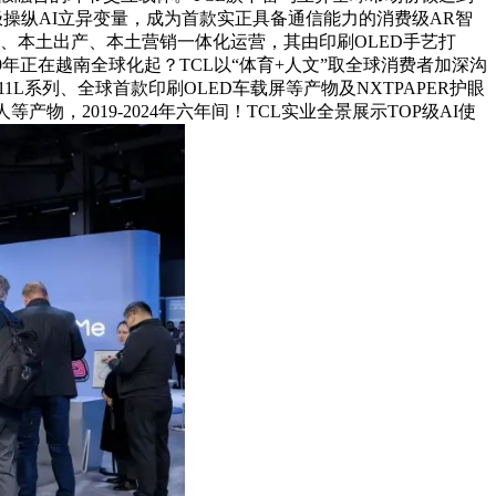
极操纵AI立异变量，成为首款实正具备通信能力的消费级AR智
发、本土出产、本土营销一体化运营，其由印刷OLED手艺打
年正在越南全球化起？TCL以“体育+人文”取全球消费者加深沟
1L系列、全球首款印刷OLED车载屏等产物及NXTPAPER护眼
物，2019-2024年六年间！TCL实业全景展示TOP级AI使