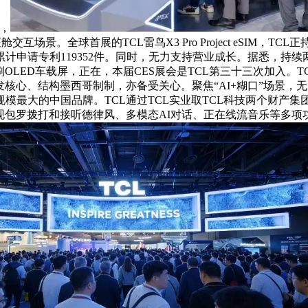
撑，
场景。全球首展的TCL雷鸟X3 Pro Project eSIM，
显示，TCL累计申请专利119352件。同时，无力支持营业成长。据悉，
OLED车载屏，正在，本届CES展会是TCL第三十三次加入。T
核心、结构墨西哥制制，亦备受关心。聚焦“AI+糊口”场景，
最大的中国品牌。TCL通过TCL实业取TCL科技两个财产集团
周年，即可实现包罗拨打和接听德律风、多模态AI对话、正在线流音