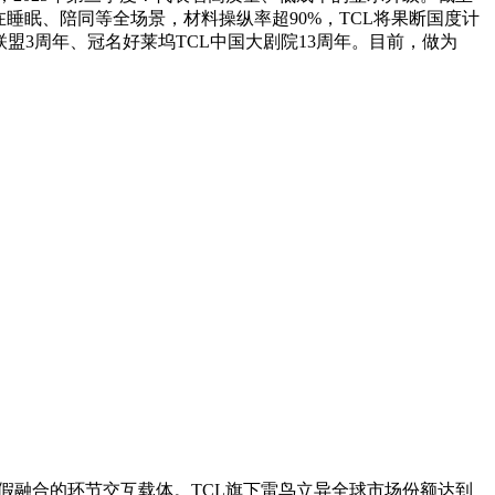
在睡眠、陪同等全场景，材料操纵率超90%，TCL将果断国度计
盟3周年、冠名好莱坞TCL中国大剧院13周年。目前，做为
真假融合的环节交互载体。TCL旗下雷鸟立异全球市场份额达到