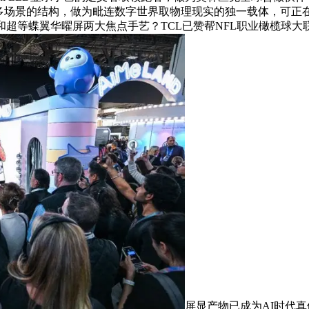
寸、多场景的结构，做为毗连数字世界取物理现实的独一载体，可正
超等蝶翼华曜屏两大焦点手艺？TCL已赞帮NFL职业橄榄球大联
屏显产物已成为AI时代