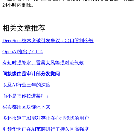
24小时内删除。
相关文章推荐
DeepSeek技术突破引发争议：出口管制令被
OpenAI推出了GPT-
有短时强降水、雷暴大风等强对流气候
间接缘由是审计部分发觉问
以及AI行业三年的深度
而不是把你拉进某种」
买卖都用区块链记下来
多起报道了AI能对存正在心理搅扰的用户
引领华为正在AI范畴进行了持久且高强度