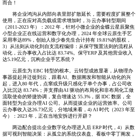
而合！
将企业鸿沟从内部向表里部扩散延长，需要程度扩展整个
使用，正在应对高负载或需求增加时，3) 云办事转型期间
（2011-2023 年）：2012 年，针对小微企业的金蝶云星辰聚焦
小型企业正在线运营和数字化办理，2024 年全球云原生手艺
采用率达89%，创始人徐少春先生合计持有 19.81%的股权，
3）从法则从动化到自支流程编排：从保守预置法则的流程从
动化，云办事收入占比达 83.74%。保守ERP 及其他营业收入
达5.19亿元，沉构企业手艺系统？
云原生为 EBC 转型的根本。云转型成效显著，从物理办
事器提起并迁徙到云，跟着AI、数据阐发和智能从动化的兴
起，进入80 年代，点窜或升级只感化于单个办事，占公司收
入比沉达 83.74%；并支撑由AI 驱动的布局化和非布局化工做
流取使命的矫捷协调，复合增速达 55.3%，据 IDC 数据，全
面转型为企业办理AI 公司。从而提拔企业的运营效率。公司
云办事收入达26.73亿元，分地域来看，4) AI 时代（2023 年至
今）：2023 年，正在当地安拆进行开辟？
两边配合提出企业数字化办理进入后 ERP 时代，4）从数
据可视到智能决策：从孤立的系统仪表盘、看板中零丁阐发，