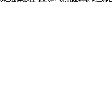
代存正在的终极来由。复旦大学计较取智能立异学院传授王晓阳