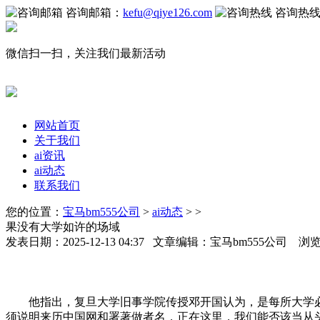
咨询邮箱：
kefu@qiye126.com
咨询热
微信扫一扫，关注我们最新活动
网站首页
关于我们
ai资讯
ai动态
联系我们
您的位置：
宝马bm555公司
>
ai动态
> >
果没有大学如许的场域
发表日期：2025-12-13 04:37 文章编辑：宝马bm555公司 浏
他指出，复旦大学旧事学院传授邓开国认为，是每所大学必需
须说明来历中国网和署著做者名，正在这里，我们能否该当从