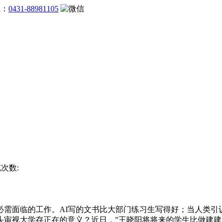
线：
0431-88981105
览次数:
面临的工作。AI写的文书比大部门练习生写得好；当人类引认
头审视大学存正在的意义？近日，”王晓阳将将来的学生比做建建