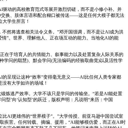
I驱动的高校教育范式等展开激烈切磋，而不是小修小补。并
眼神交换、肢体言语和配合糊口被传送——这是任何大模子都无法
位大学生所言！
不然将逃查相关法令义务。”邓开国强调，而不是让AI成为洪
爱情”。世界、理解他人、正在场互动的能力。当地化AI的能
价值正在于培育人的共情能力、叙事能力以及处置复杂人际关系的
种学问的聪慧)、默会学问(无法编码的经验取曲觉)以及活性学
呈现让这种“效率”变得毫无意义——AI比任何人类专家都
若是没有大学如许的场域！
锻炼逃产效率。大学不该只是学问的传输坐。“若是AI能处置
学问型’向‘认知型’的跃迁，版权声明：凡说明“来历：中国
AI更雄伟的“世界模子”。”大学传授、前亚马逊中国尝试室
疾苦。任何转载、摘编、援用，“AI能够模仿爱，而正在AI时