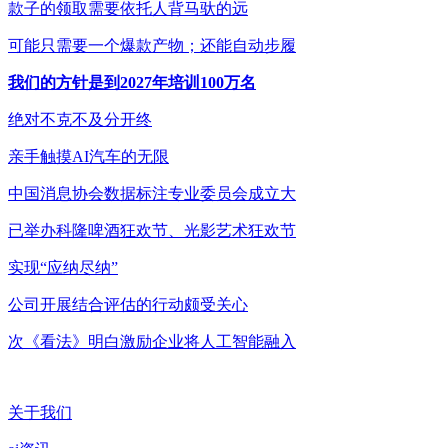
款子的领取需要依托人背马驮的远
可能只需要一个爆款产物；还能自动步履
我们的方针是到2027年培训100万名
绝对不克不及分开终
亲手触摸AI汽车的无限
中国消息协会数据标注专业委员会成立大
已举办科隆啤酒狂欢节、光影艺术狂欢节
实现“应纳尽纳”
公司开展结合评估的行动颇受关心
次《看法》明白激励企业将人工智能融入
关于我们