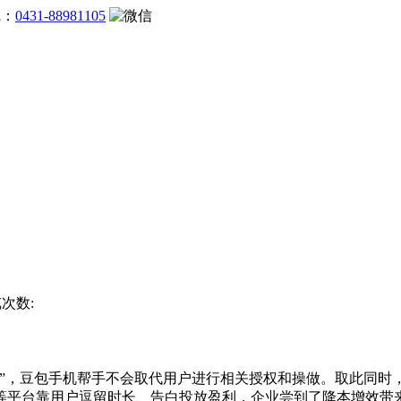
线：
0431-88981105
览次数:
，豆包手机帮手不会取代用户进行相关授权和操做。取此同时
等平台靠用户逗留时长、告白投放盈利，企业尝到了降本增效带来