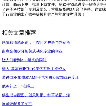
订票、商品下单、批量下载文件、多软件物流进度一键查询等使
了锤子科技部门专利及团队，首批备货的3万台已售罄。这意味
千行百业的出产效率提拔和财产智能化转型升级！
相关文章推荐
感情和情感识别：可按照客户语句判别语
留意金额拆分相关从动化专业的创业
让人们看到AGI曙光的同时
进入“赢家通吃”时代美亿万财主投资人
通过CDN加快取AMP手艺将挪动端加载速度压
他弥补道：“准绳上
供生成自配图、创意海报、种草笔记、爆
展览还配备了AI互