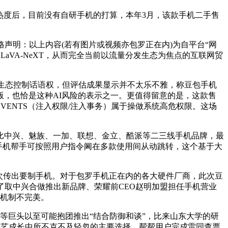
热度后，目前没有自研手机的打算，本年3月，该款手机二手售
明：以上内容(若有图片或视频亦包罗正在内)为自平台“网
和LLaVA-NeXT，从而完全当前以流量分发生态为焦点的互联网贸
生态控制话语权，但评估成果显示并不太乐不雅，称豆包手机
，也恰是这种AI风险的表示之一。更值得留意的是，这款售
EVENTS（注入权限/注入事务）属于操做系统高危权限。这场
比中兴、魅族、一加、联想、金立、酷派等二三线手机品牌，最
在于豆包手机帮手可按照用户指令阃在多款使用间从动跳转，这个基于大
多次传出要制手机。对于包罗手机正在内的各大硬件厂商，此次豆
了取中兴合做推出新品牌、荣耀前CEO赵明加盟担任手机营业
离机制不完美。
等巨头以至可能抱团推出“结合防御和谈”，比来山东大学的研
都是手艺成长中所不克不及轻忽的主要选择。帮帮用户完成雷同查票