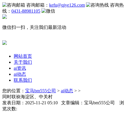
咨询邮箱：
kefu@qiye126.com
咨询热
线：
0431-88981105
微信扫一扫，关注我们最新活动
网站首页
关于我们
ai资讯
ai动态
联系我们
您的位置：
宝马bm555公司
>
ai动态
> >
同时联袂海淀区、中关村
发表日期：2025-11-21 05:10 文章编辑：宝马bm555公司 浏
览次数: